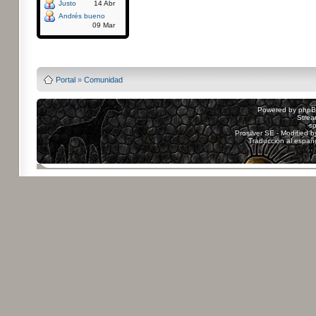
Justo
14 Abr
Andrés bueno
09 Mar
Powered by
Board3
Portal
»
Comunidad
Powered by
php
Strea
sp
Prosilver SE - Modified 
Traducción al españ