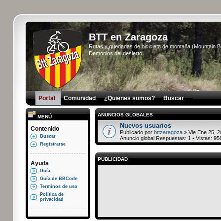
BTT en Zaragoza
Rutas y quedadas de bicicleta de montaña (Mountain 
Demonios del desierto...
Portal
Comunidad
¿Quienes somos?
Buscar
ANUNCIOS GLOBALES
MENÚ
Nuevos usuarios
Contenido
Publicado por
bttzaragoza
» Vie Ene 25, 2
Buscar
Anuncio global Respuestas:
1
• Vistas:
95
Registrarse
PUBLICIDAD
Ayuda
Guía
Guía de BBCode
Terminos de uso
Política de
privacidad