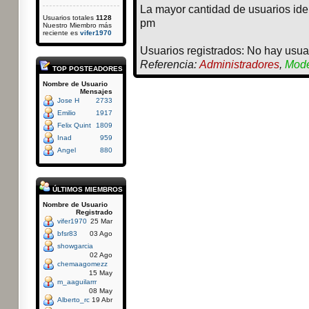
La mayor cantidad de usuarios ide
Usuarios totales
1128
pm
Nuestro Miembro más
reciente es
vifer1970
Usuarios registrados: No hay usuar
Referencia:
Administradores
,
Mode
TOP POSTEADORES
Nombre de Usuario
Mensajes
Jose H
2733
Emilio
1917
Felix Quint
1809
Inad
959
Angel
880
ÚLTIMOS MIEMBROS
Nombre de Usuario
Registrado
vifer1970
25 Mar
bfsr83
03 Ago
showgarcia
02 Ago
chemaagomezz
15 May
m_aaguilarrr
08 May
Alberto_rc
19 Abr