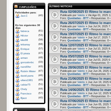
ÚLTIMAS NOTICIAS
CUMPLEAÑOS
Ruta 02/08/2025 El Ritmo lo marca
Felicidades para:
Publicado por
Valetix
» Vie Ago 01, 2025 1
(40)
Javi.C
Foro:
Quedadas - BTT
• Respuestas:
0
•
Ruta 26/07/2025 El Ritmo lo marc
En los siguientes 30
Publicado por
Valetix
» Jue Jul 24, 2025 7
días
Foro:
Quedadas - BTT
• Respuestas:
0
•
(61)
fabreca
Ruta 19/07/2025 El Ritmo lo marca
(53)
Héctor
Publicado por
Valetix
» Jue Jul 17, 2025 7
(58)
kike98
Foro:
Quedadas - BTT
• Respuestas:
0
•
(68)
tebarray
Ruta 12/07/2025 El Ritmo lo marca
(57)
Publicado por
Valetix
» Jue Jul 10, 2025 8
Enrique
Foro:
Quedadas - BTT
• Respuestas:
0
•
(47)
El pirata
Ruta 05/07/2025 El Ritmo lo marc
(48)
arman
Publicado por
Valetix
» Jue Jul 03, 2025 6
(33)
gonzalonbc
Foro:
Quedadas - BTT
• Respuestas:
0
•
(43)
nand0fer
Ruta 28/06/2025 El Ritmo lo marc
(47)
Publicado por
Valetix
» Jue Jun 26, 2025 
Rubén Mister
Foro:
Quedadas - BTT
• Respuestas:
0
•
(46)
david.parra
Ruta 21/06/2025 El Ritmo lo marca
(45)
ulises1981
Publicado por
Valetix
» Jue Jun 19, 2025 
(51)
cabiar75
Foro:
Quedadas - BTT
• Respuestas:
0
•
(44)
Chely
Ruta 14/06/2025. El Ritmo lo marc
(57)
Publicado por
Valetix
» Jue Jun 12, 2025 
Francisco
Foro:
Quedadas - BTT
• Respuestas:
0
•
(40)
Bjazz
Ruta 07/06/2025 El Ritmo lo marc
Publicado por
Valetix
» Jue Jun 05, 2025 
Foro:
Quedadas - BTT
• Respuestas:
0
•