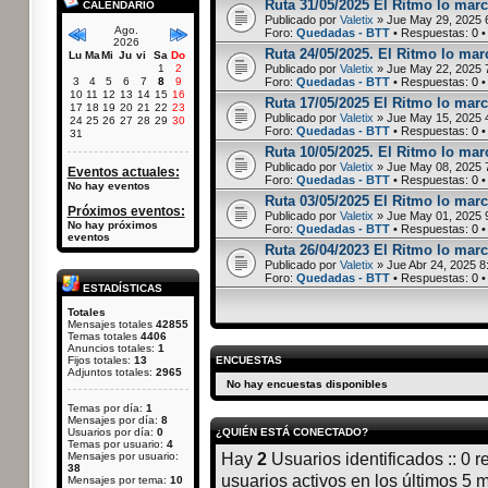
Ruta 31/05/2025 El Ritmo lo marc
CALENDARIO
Publicado por
Valetix
» Jue May 29, 2025 
Ago.
Foro:
Quedadas - BTT
• Respuestas:
0
•
2026
Ruta 24/05/2025. El Ritmo lo marc
Lu
Ma
Mi
Ju
vi
Sa
Do
1
2
Publicado por
Valetix
» Jue May 22, 2025 
3
4
5
6
7
8
9
Foro:
Quedadas - BTT
• Respuestas:
0
•
10
11
12
13
14
15
16
Ruta 17/05/2025 El Ritmo lo marc
17
18
19
20
21
22
23
Publicado por
Valetix
» Jue May 15, 2025 
24
25
26
27
28
29
30
Foro:
Quedadas - BTT
• Respuestas:
0
•
31
Ruta 10/05/2025. El Ritmo lo mar
Publicado por
Valetix
» Jue May 08, 2025 
Eventos actuales:
Foro:
Quedadas - BTT
• Respuestas:
0
•
No hay eventos
Ruta 03/05/2025 El Ritmo lo marc
Próximos eventos:
Publicado por
Valetix
» Jue May 01, 2025 
No hay próximos
Foro:
Quedadas - BTT
• Respuestas:
0
•
eventos
Ruta 26/04/2023 El Ritmo lo marc
Publicado por
Valetix
» Jue Abr 24, 2025 8
Foro:
Quedadas - BTT
• Respuestas:
0
•
ESTADÍSTICAS
Totales
Mensajes totales
42855
Temas totales
4406
Anuncios totales:
1
Fijos totales:
13
ENCUESTAS
Adjuntos totales:
2965
No hay encuestas disponibles
Temas por día:
1
Mensajes por día:
8
Usuarios por día:
0
¿QUIÉN ESTÁ CONECTADO?
Temas por usuario:
4
Mensajes por usuario:
Hay
2
Usuarios identificados :: 0 r
38
usuarios activos en los últimos 5 
Mensajes por tema:
10