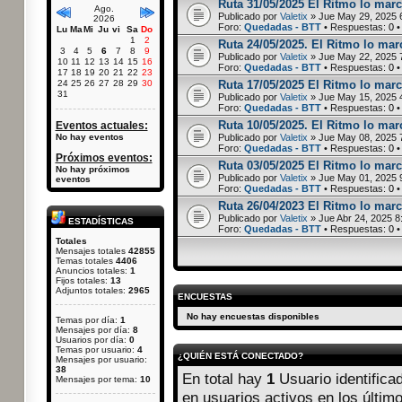
Ruta 31/05/2025 El Ritmo lo marc
Ago.
Publicado por
Valetix
» Jue May 29, 2025 
2026
Foro:
Quedadas - BTT
• Respuestas:
0
•
Lu
Ma
Mi
Ju
vi
Sa
Do
1
2
Ruta 24/05/2025. El Ritmo lo marc
3
4
5
6
7
8
9
Publicado por
Valetix
» Jue May 22, 2025 
10
11
12
13
14
15
16
Foro:
Quedadas - BTT
• Respuestas:
0
•
17
18
19
20
21
22
23
24
25
26
27
28
29
30
Ruta 17/05/2025 El Ritmo lo marc
31
Publicado por
Valetix
» Jue May 15, 2025 
Foro:
Quedadas - BTT
• Respuestas:
0
•
Ruta 10/05/2025. El Ritmo lo mar
Eventos actuales:
No hay eventos
Publicado por
Valetix
» Jue May 08, 2025 
Foro:
Quedadas - BTT
• Respuestas:
0
•
Próximos eventos:
Ruta 03/05/2025 El Ritmo lo marc
No hay próximos
Publicado por
Valetix
» Jue May 01, 2025 
eventos
Foro:
Quedadas - BTT
• Respuestas:
0
•
Ruta 26/04/2023 El Ritmo lo marc
Publicado por
Valetix
» Jue Abr 24, 2025 8
ESTADÍSTICAS
Foro:
Quedadas - BTT
• Respuestas:
0
•
Totales
Mensajes totales
42855
Temas totales
4406
Anuncios totales:
1
Fijos totales:
13
Adjuntos totales:
2965
ENCUESTAS
No hay encuestas disponibles
Temas por día:
1
Mensajes por día:
8
Usuarios por día:
0
Temas por usuario:
4
¿QUIÉN ESTÁ CONECTADO?
Mensajes por usuario:
38
En total hay
1
Usuario identificad
Mensajes por tema:
10
en usuarios activos en los últim