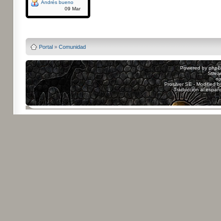
Andrés bueno
09 Mar
Powered by
Board3
Portal
»
Comunidad
Powered by
php
Strea
sp
Prosilver SE - Modified 
Traducción al españ