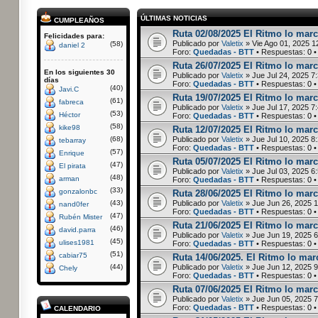
ÚLTIMAS NOTICIAS
CUMPLEAÑOS
Ruta 02/08/2025 El Ritmo lo marca
Felicidades para:
Publicado por
Valetix
» Vie Ago 01, 2025 1
(58)
daniel 2
Foro:
Quedadas - BTT
• Respuestas:
0
•
Ruta 26/07/2025 El Ritmo lo marc
En los siguientes 30
Publicado por
Valetix
» Jue Jul 24, 2025 7
días
Foro:
Quedadas - BTT
• Respuestas:
0
•
(40)
Javi.C
Ruta 19/07/2025 El Ritmo lo marca
(61)
fabreca
Publicado por
Valetix
» Jue Jul 17, 2025 7
(53)
Héctor
Foro:
Quedadas - BTT
• Respuestas:
0
•
(58)
kike98
Ruta 12/07/2025 El Ritmo lo marca
(68)
Publicado por
Valetix
» Jue Jul 10, 2025 8
tebarray
Foro:
Quedadas - BTT
• Respuestas:
0
•
(57)
Enrique
Ruta 05/07/2025 El Ritmo lo marc
(47)
El pirata
Publicado por
Valetix
» Jue Jul 03, 2025 6
(48)
arman
Foro:
Quedadas - BTT
• Respuestas:
0
•
(33)
gonzalonbc
Ruta 28/06/2025 El Ritmo lo marc
(43)
Publicado por
Valetix
» Jue Jun 26, 2025 
nand0fer
Foro:
Quedadas - BTT
• Respuestas:
0
•
(47)
Rubén Mister
Ruta 21/06/2025 El Ritmo lo marca
(46)
david.parra
Publicado por
Valetix
» Jue Jun 19, 2025 
(45)
ulises1981
Foro:
Quedadas - BTT
• Respuestas:
0
•
(51)
cabiar75
Ruta 14/06/2025. El Ritmo lo marc
(44)
Publicado por
Valetix
» Jue Jun 12, 2025 
Chely
Foro:
Quedadas - BTT
• Respuestas:
0
•
Ruta 07/06/2025 El Ritmo lo marc
Publicado por
Valetix
» Jue Jun 05, 2025 
Foro:
Quedadas - BTT
• Respuestas:
0
•
CALENDARIO