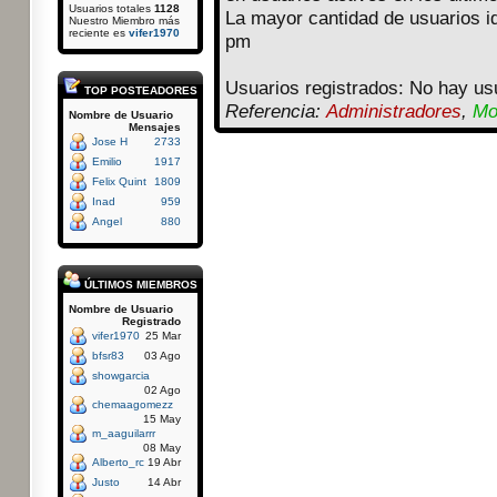
Usuarios totales
1128
La mayor cantidad de usuarios i
Nuestro Miembro más
reciente es
vifer1970
pm
Usuarios registrados: No hay usu
TOP POSTEADORES
Referencia:
Administradores
,
Mo
Nombre de Usuario
Mensajes
Jose H
2733
Emilio
1917
Felix Quint
1809
Inad
959
Angel
880
ÚLTIMOS MIEMBROS
Nombre de Usuario
Registrado
vifer1970
25 Mar
bfsr83
03 Ago
showgarcia
02 Ago
chemaagomezz
15 May
m_aaguilarrr
08 May
Alberto_rc
19 Abr
Justo
14 Abr