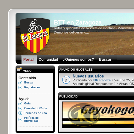
BTT en Zaragoza
Rutas y quedadas de bicicleta de montaña (Mountain 
Demonios del desierto...
Portal
Comunidad
¿Quienes somos?
Buscar
ANUNCIOS GLOBALES
MENÚ
Nuevos usuarios
Contenido
Publicado por
bttzaragoza
» Vie Ene 25, 2
Buscar
Anuncio global Respuestas:
1
• Vistas:
95
Registrarse
PUBLICIDAD
Ayuda
Guía
Guía de BBCode
Terminos de uso
Política de
privacidad