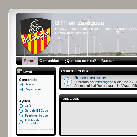
BTT en Zaragoza
Rutas y quedadas de bicicleta de montaña (Mountain 
Demonios del desierto...
Portal
Comunidad
¿Quienes somos?
Buscar
ANUNCIOS GLOBALES
MENÚ
Nuevos usuarios
Contenido
Publicado por
bttzaragoza
» Vie Ene 25, 2
Buscar
Anuncio global Respuestas:
1
• Vistas:
95
Registrarse
PUBLICIDAD
Ayuda
Guía
Guía de BBCode
Terminos de uso
Política de
privacidad