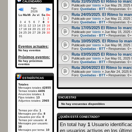
Ruta 31/05/2025 El Ritmo lo marc
CALENDARIO
Publicado por
Valetix
» Jue May 29, 2025 
Ago.
Foro:
Quedadas - BTT
• Respuestas:
0
•
2026
Ruta 24/05/2025. El Ritmo lo marc
Lu
Ma
Mi
Ju
vi
Sa
Do
1
2
Publicado por
Valetix
» Jue May 22, 2025 
3
4
5
6
7
8
9
Foro:
Quedadas - BTT
• Respuestas:
0
•
10
11
12
13
14
15
16
Ruta 17/05/2025 El Ritmo lo marc
17
18
19
20
21
22
23
Publicado por
Valetix
» Jue May 15, 2025 
24
25
26
27
28
29
30
Foro:
Quedadas - BTT
• Respuestas:
0
•
31
Ruta 10/05/2025. El Ritmo lo mar
Publicado por
Valetix
» Jue May 08, 2025 
Eventos actuales:
Foro:
Quedadas - BTT
• Respuestas:
0
•
No hay eventos
Ruta 03/05/2025 El Ritmo lo marc
Próximos eventos:
Publicado por
Valetix
» Jue May 01, 2025 
No hay próximos
Foro:
Quedadas - BTT
• Respuestas:
0
•
eventos
Ruta 26/04/2023 El Ritmo lo marc
Publicado por
Valetix
» Jue Abr 24, 2025 8
Foro:
Quedadas - BTT
• Respuestas:
0
•
ESTADÍSTICAS
Totales
Mensajes totales
42855
Temas totales
4406
Anuncios totales:
1
Fijos totales:
13
ENCUESTAS
Adjuntos totales:
2965
No hay encuestas disponibles
Temas por día:
1
Mensajes por día:
8
Usuarios por día:
0
¿QUIÉN ESTÁ CONECTADO?
Temas por usuario:
4
Mensajes por usuario:
En total hay
1
Usuario identificad
38
en usuarios activos en los últim
Mensajes por tema:
10