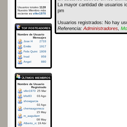
La mayor cantidad de usuarios i
Usuarios totales
1128
pm
Nuestro Miembro más
reciente es
vifer1970
Usuarios registrados: No hay usu
Referencia:
Administradores
,
Mo
TOP POSTEADORES
Nombre de Usuario
Mensajes
Jose H
2733
Emilio
1917
Felix Quint
1809
Inad
959
Angel
880
ÚLTIMOS MIEMBROS
Nombre de Usuario
Registrado
vifer1970
25 Mar
bfsr83
03 Ago
showgarcia
02 Ago
chemaagomezz
15 May
m_aaguilarrr
08 May
Alberto_rc
19 Abr