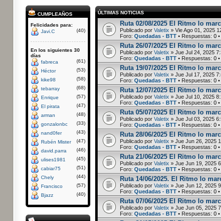
ÚLTIMAS NOTICIAS
CUMPLEAÑOS
Ruta 02/08/2025 El Ritmo lo marca
Felicidades para:
Publicado por
Valetix
» Vie Ago 01, 2025 1
(40)
Javi.C
Foro:
Quedadas - BTT
• Respuestas:
0
•
Ruta 26/07/2025 El Ritmo lo marc
En los siguientes 30
Publicado por
Valetix
» Jue Jul 24, 2025 7
días
Foro:
Quedadas - BTT
• Respuestas:
0
•
(61)
fabreca
Ruta 19/07/2025 El Ritmo lo marca
(53)
Héctor
Publicado por
Valetix
» Jue Jul 17, 2025 7
(58)
kike98
Foro:
Quedadas - BTT
• Respuestas:
0
•
(68)
tebarray
Ruta 12/07/2025 El Ritmo lo marca
(57)
Publicado por
Valetix
» Jue Jul 10, 2025 8
Enrique
Foro:
Quedadas - BTT
• Respuestas:
0
•
(47)
El pirata
Ruta 05/07/2025 El Ritmo lo marc
(48)
arman
Publicado por
Valetix
» Jue Jul 03, 2025 6
(33)
gonzalonbc
Foro:
Quedadas - BTT
• Respuestas:
0
•
(43)
nand0fer
Ruta 28/06/2025 El Ritmo lo marc
(47)
Publicado por
Valetix
» Jue Jun 26, 2025 
Rubén Mister
Foro:
Quedadas - BTT
• Respuestas:
0
•
(46)
david.parra
Ruta 21/06/2025 El Ritmo lo marca
(45)
ulises1981
Publicado por
Valetix
» Jue Jun 19, 2025 
(51)
cabiar75
Foro:
Quedadas - BTT
• Respuestas:
0
•
(44)
Chely
Ruta 14/06/2025. El Ritmo lo marc
(57)
Publicado por
Valetix
» Jue Jun 12, 2025 
Francisco
Foro:
Quedadas - BTT
• Respuestas:
0
•
(40)
Bjazz
Ruta 07/06/2025 El Ritmo lo marc
Publicado por
Valetix
» Jue Jun 05, 2025 
Foro:
Quedadas - BTT
• Respuestas:
0
•