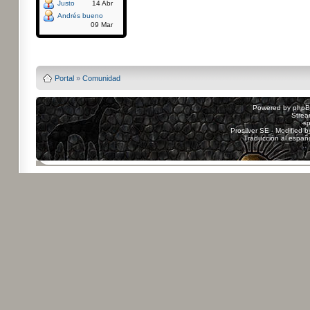
Justo
14 Abr
Andrés bueno
09 Mar
Powered by
Board3
Portal
»
Comunidad
Powered by
php
Strea
sp
Prosilver SE - Modified 
Traducción al españ