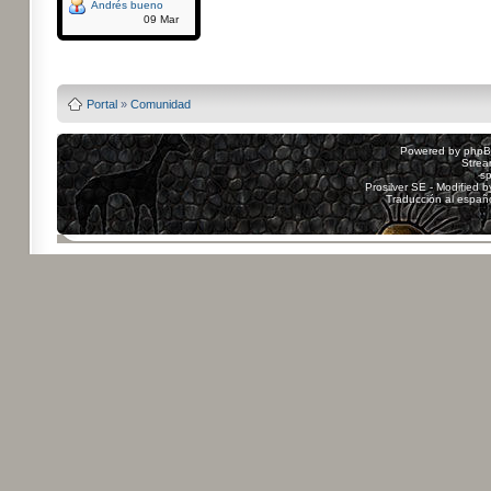
Andrés bueno
09 Mar
Powered by
Board3
Portal
»
Comunidad
Powered by
php
Strea
sp
Prosilver SE - Modified 
Traducción al españ