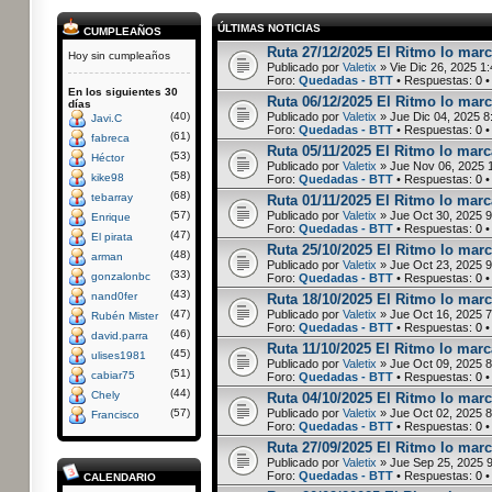
ÚLTIMAS NOTICIAS
CUMPLEAÑOS
Ruta 27/12/2025 El Ritmo lo marca
Hoy sin cumpleaños
Publicado por
Valetix
» Vie Dic 26, 2025 1
Foro:
Quedadas - BTT
• Respuestas:
0
•
En los siguientes 30
Ruta 06/12/2025 El Ritmo lo marc
días
(40)
Publicado por
Valetix
» Jue Dic 04, 2025 8
Javi.C
Foro:
Quedadas - BTT
• Respuestas:
0
•
(61)
fabreca
Ruta 05/11/2025 El Ritmo lo marca
(53)
Héctor
Publicado por
Valetix
» Jue Nov 06, 2025 
(58)
kike98
Foro:
Quedadas - BTT
• Respuestas:
0
•
(68)
tebarray
Ruta 01/11/2025 El Ritmo lo marca
(57)
Publicado por
Valetix
» Jue Oct 30, 2025 
Enrique
Foro:
Quedadas - BTT
• Respuestas:
0
•
(47)
El pirata
Ruta 25/10/2025 El Ritmo lo marc
(48)
arman
Publicado por
Valetix
» Jue Oct 23, 2025 
(33)
gonzalonbc
Foro:
Quedadas - BTT
• Respuestas:
0
•
(43)
nand0fer
Ruta 18/10/2025 El Ritmo lo marc
(47)
Publicado por
Valetix
» Jue Oct 16, 2025 
Rubén Mister
Foro:
Quedadas - BTT
• Respuestas:
0
•
(46)
david.parra
Ruta 11/10/2025 El Ritmo lo marca
(45)
ulises1981
Publicado por
Valetix
» Jue Oct 09, 2025 
(51)
cabiar75
Foro:
Quedadas - BTT
• Respuestas:
0
•
(44)
Chely
Ruta 04/10/2025 El Ritmo lo marc
(57)
Publicado por
Valetix
» Jue Oct 02, 2025 
Francisco
Foro:
Quedadas - BTT
• Respuestas:
0
•
Ruta 27/09/2025 El Ritmo lo marc
Publicado por
Valetix
» Jue Sep 25, 2025 
Foro:
Quedadas - BTT
• Respuestas:
0
•
CALENDARIO