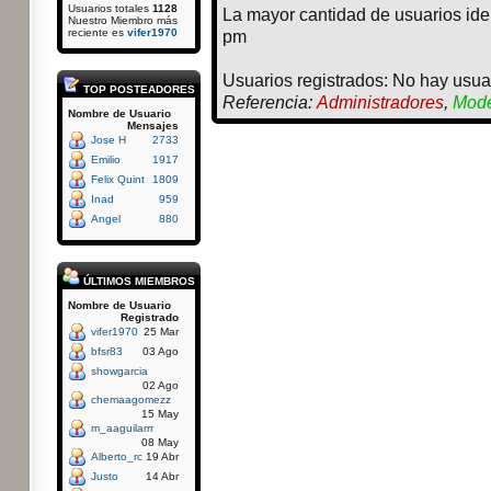
Usuarios totales
1128
La mayor cantidad de usuarios ide
Nuestro Miembro más
reciente es
vifer1970
pm
Usuarios registrados: No hay usuar
TOP POSTEADORES
Referencia:
Administradores
,
Mode
Nombre de Usuario
Mensajes
Jose H
2733
Emilio
1917
Felix Quint
1809
Inad
959
Angel
880
ÚLTIMOS MIEMBROS
Nombre de Usuario
Registrado
vifer1970
25 Mar
bfsr83
03 Ago
showgarcia
02 Ago
chemaagomezz
15 May
m_aaguilarrr
08 May
Alberto_rc
19 Abr
Justo
14 Abr