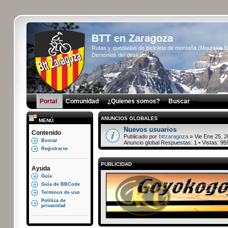
BTT en Zaragoza
Rutas y quedadas de bicicleta de montaña (Mountain 
Demonios del desierto...
Portal
Comunidad
¿Quienes somos?
Buscar
ANUNCIOS GLOBALES
MENÚ
Nuevos usuarios
Contenido
Publicado por
bttzaragoza
» Vie Ene 25, 2
Buscar
Anuncio global Respuestas:
1
• Vistas:
95
Registrarse
PUBLICIDAD
Ayuda
Guía
Guía de BBCode
Terminos de uso
Política de
privacidad