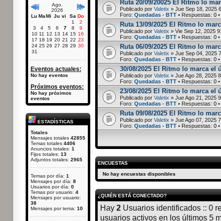
Ruta 20/09/20025 El Ritmo lo mar
Ago.
Publicado por
Valetix
» Jue Sep 18, 2025 
2026
Foro:
Quedadas - BTT
• Respuestas:
0
•
Lu
Ma
Mi
Ju
vi
Sa
Do
1
2
Ruta 13/09/2025 El Ritmo lo marc
3
4
5
6
7
8
9
Publicado por
Valetix
» Vie Sep 12, 2025 9
10
11
12
13
14
15
16
Foro:
Quedadas - BTT
• Respuestas:
0
•
17
18
19
20
21
22
23
24
25
26
27
28
29
30
Ruta 06/09/2025 El Ritmo lo marc
31
Publicado por
Valetix
» Jue Sep 04, 2025 
Foro:
Quedadas - BTT
• Respuestas:
0
•
30/08/2025 El Ritmo lo marca el 
Eventos actuales:
No hay eventos
Publicado por
Valetix
» Jue Ago 28, 2025 
Foro:
Quedadas - BTT
• Respuestas:
0
•
Próximos eventos:
23/08/2025 El Ritmo lo marca el 
No hay próximos
Publicado por
Valetix
» Jue Ago 21, 2025 
eventos
Foro:
Quedadas - BTT
• Respuestas:
0
•
Ruta 09/08/2025 El Ritmo lo marc
Publicado por
Valetix
» Jue Ago 07, 2025 
ESTADÍSTICAS
Foro:
Quedadas - BTT
• Respuestas:
0
•
Totales
Mensajes totales
42855
Temas totales
4406
Anuncios totales:
1
Fijos totales:
13
Adjuntos totales:
2965
ENCUESTAS
No hay encuestas disponibles
Temas por día:
1
Mensajes por día:
8
Usuarios por día:
0
Temas por usuario:
4
¿QUIÉN ESTÁ CONECTADO?
Mensajes por usuario:
38
Hay
2
Usuarios identificados :: 0 r
Mensajes por tema:
10
usuarios activos en los últimos 5 