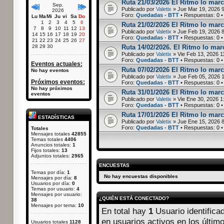
Ruta 21/03/2026 El Ritmo lo marc
Sep.
Publicado por
Valetix
» Jue Mar 19, 2026 
2026
Foro:
Quedadas - BTT
• Respuestas:
0
•
Lu
Ma
Mi
Ju
vi
Sa
Do
1
2
3
4
5
6
Ruta 21/02/2026 El Ritmo lo marc
7
8
9
10
11
12
13
Publicado por
Valetix
» Jue Feb 19, 2026 
14
15
16
17
18
19
20
Foro:
Quedadas - BTT
• Respuestas:
0
•
21
22
23
24
25
26
27
28
29
30
Ruta 14/02/2026. El Ritmo lo marc
Publicado por
Valetix
» Vie Feb 13, 2026 1
Foro:
Quedadas - BTT
• Respuestas:
0
•
Eventos actuales:
Ruta 07/02/2026 El Ritmo lo marc
No hay eventos
Publicado por
Valetix
» Jue Feb 05, 2026 
Próximos eventos:
Foro:
Quedadas - BTT
• Respuestas:
0
•
No hay próximos
Ruta 31/01/2026 El Ritmo lo marca
eventos
Publicado por
Valetix
» Vie Ene 30, 2026 1
Foro:
Quedadas - BTT
• Respuestas:
0
•
Ruta 17/01/2026 El Ritmo lo marc
ESTADÍSTICAS
Publicado por
Valetix
» Jue Ene 15, 2026 
Foro:
Quedadas - BTT
• Respuestas:
0
•
Totales
Mensajes totales
42855
Temas totales
4406
Anuncios totales:
1
Fijos totales:
13
Adjuntos totales:
2965
ENCUESTAS
Temas por día:
1
No hay encuestas disponibles
Mensajes por día:
8
Usuarios por día:
0
Temas por usuario:
4
Mensajes por usuario:
¿QUIÉN ESTÁ CONECTADO?
38
Mensajes por tema:
10
En total hay
1
Usuario identificad
en usuarios activos en los últim
Usuarios totales
1128