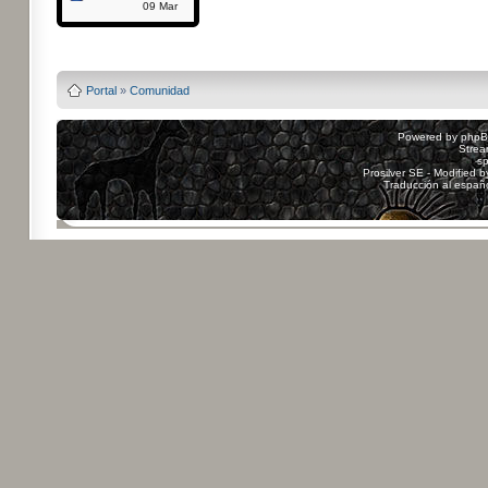
09 Mar
Powered by
Board3
Portal
»
Comunidad
Powered by
php
Strea
sp
Prosilver SE - Modified 
Traducción al españ