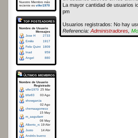
Nuestro Miembro más
La mayor cantidad de usuarios i
reciente es
vifer1970
pm
TOP POSTEADORES
Usuarios registrados: No hay usu
Nombre de Usuario
Referencia:
Administradores
,
Mo
Mensajes
Jose H
2733
Emilio
1917
Felix Quint
1809
Inad
959
Angel
880
ÚLTIMOS MIEMBROS
Nombre de Usuario
Registrado
vifer1970
25 Mar
bfsr83
03 Ago
showgarcia
02 Ago
chemaagomezz
15 May
m_aaguilarrr
08 May
Alberto_rc
19 Abr
Justo
14 Abr
Andrés bueno