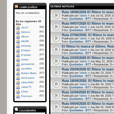
ÚLTIMAS NOTICIAS
CUMPLEAÑOS
Ruta 18/06/2026 El Ritmo lo marc
Hoy sin cumpleaños
Publicado por
Valetix
» Jue Jul 16, 2026 1
Foro:
Quedadas - BTT
• Respuestas:
0
•
En los siguientes 30
Ruta 04/07/2026 El Ritmo lo marc
días
(40)
Publicado por
Valetix
» Jue Jul 02, 2026 1
Javi.C
Foro:
Quedadas - BTT
• Respuestas:
0
•
(61)
fabreca
Ruta 27/06/2026. El Ritmo lo marc
(53)
Héctor
Publicado por
Valetix
» Jue Jun 25, 2026 
(58)
kike98
Foro:
Quedadas - BTT
• Respuestas:
0
•
(68)
tebarray
El Ritmo lo marca el último. Rut
(57)
Publicado por
Valetix
» Vie Jun 19, 2026 1
Enrique
Foro:
Quedadas - BTT
• Respuestas:
0
•
(47)
El pirata
Ruta 23/05/2026 El Ritmo lo marc
(48)
arman
Publicado por
Valetix
» Jue May 21, 2026 
(33)
gonzalonbc
Foro:
Quedadas - BTT
• Respuestas:
0
•
(43)
nand0fer
Ruta 25/04/2026 El Ritmo lo marca
(47)
Publicado por
Valetix
» Jue Abr 23, 2026 7
Rubén Mister
Foro:
Quedadas - BTT
• Respuestas:
0
•
(46)
david.parra
Ruta 18/04/2026. El Ritmo lo marc
(45)
ulises1981
Publicado por
Valetix
» Jue Abr 16, 2026 7
(51)
cabiar75
Foro:
Quedadas - BTT
• Respuestas:
0
•
(44)
Chely
Ruta 11/04/2026 El Ritmo lo marca
(57)
Publicado por
Valetix
» Jue Abr 09, 2026 7
Francisco
Foro:
Quedadas - BTT
• Respuestas:
0
•
Ruta 04/04/2026 El Ritmo lo marc
Publicado por
Valetix
» Jue Abr 02, 2026 8
Foro:
Quedadas - BTT
• Respuestas:
0
•
CALENDARIO