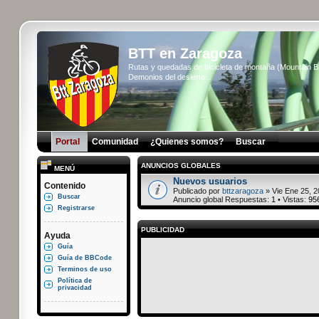
BTT en Zaragoza
Rutas y quedadas de bicicleta de montaña (Mountain 
Demonios del desierto...
Portal
Comunidad
¿Quienes somos?
Buscar
ANUNCIOS GLOBALES
MENÚ
Nuevos usuarios
Contenido
Publicado por
bttzaragoza
» Vie Ene 25, 2
Buscar
Anuncio global Respuestas:
1
• Vistas:
95
Registrarse
PUBLICIDAD
Ayuda
Guía
Guía de BBCode
Terminos de uso
Política de
privacidad