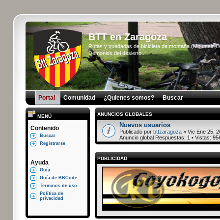
BTT en Zaragoza
Rutas y quedadas de bicicleta de montaña (Mountain 
Demonios del desierto...
Portal
Comunidad
¿Quienes somos?
Buscar
ANUNCIOS GLOBALES
MENÚ
Nuevos usuarios
Contenido
Publicado por
bttzaragoza
» Vie Ene 25, 2
Buscar
Anuncio global Respuestas:
1
• Vistas:
95
Registrarse
PUBLICIDAD
Ayuda
Guía
Guía de BBCode
Terminos de uso
Política de
privacidad