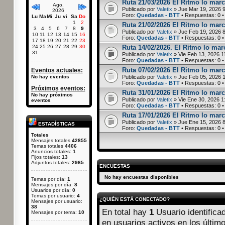
Ruta 21/03/2026 El Ritmo lo marc
Ago.
Publicado por
Valetix
» Jue Mar 19, 2026 
2026
Foro:
Quedadas - BTT
• Respuestas:
0
•
Lu
Ma
Mi
Ju
vi
Sa
Do
1
2
Ruta 21/02/2026 El Ritmo lo marc
3
4
5
6
7
8
9
Publicado por
Valetix
» Jue Feb 19, 2026 
10
11
12
13
14
15
16
Foro:
Quedadas - BTT
• Respuestas:
0
•
17
18
19
20
21
22
23
24
25
26
27
28
29
30
Ruta 14/02/2026. El Ritmo lo marc
31
Publicado por
Valetix
» Vie Feb 13, 2026 1
Foro:
Quedadas - BTT
• Respuestas:
0
•
Ruta 07/02/2026 El Ritmo lo marc
Eventos actuales:
No hay eventos
Publicado por
Valetix
» Jue Feb 05, 2026 
Foro:
Quedadas - BTT
• Respuestas:
0
•
Próximos eventos:
Ruta 31/01/2026 El Ritmo lo marca
No hay próximos
Publicado por
Valetix
» Vie Ene 30, 2026 1
eventos
Foro:
Quedadas - BTT
• Respuestas:
0
•
Ruta 17/01/2026 El Ritmo lo marc
Publicado por
Valetix
» Jue Ene 15, 2026 
ESTADÍSTICAS
Foro:
Quedadas - BTT
• Respuestas:
0
•
Totales
Mensajes totales
42855
Temas totales
4406
Anuncios totales:
1
Fijos totales:
13
Adjuntos totales:
2965
ENCUESTAS
No hay encuestas disponibles
Temas por día:
1
Mensajes por día:
8
Usuarios por día:
0
Temas por usuario:
4
¿QUIÉN ESTÁ CONECTADO?
Mensajes por usuario:
38
En total hay
1
Usuario identificad
Mensajes por tema:
10
en usuarios activos en los últim