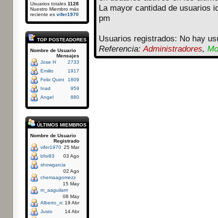
Usuarios totales
1128
La mayor cantidad de usuarios i
Nuestro Miembro más
reciente es
vifer1970
pm
Usuarios registrados: No hay usu
TOP POSTEADORES
Referencia:
Administradores
,
Mo
Nombre de Usuario
Mensajes
Jose H
2733
Emilio
1917
Felix Quint
1809
Inad
959
Angel
880
ÚLTIMOS MIEMBROS
Nombre de Usuario
Registrado
vifer1970
25 Mar
bfsr83
03 Ago
showgarcia
02 Ago
chemaagomezz
15 May
m_aaguilarrr
08 May
Alberto_rc
19 Abr
Justo
14 Abr