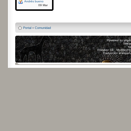
Andrés bueno
09 Mar
Powered by
Board3
Portal
»
Comunidad
Powered by
php
Strea
sp
Prosilver SE - Modified 
Traducción al españ