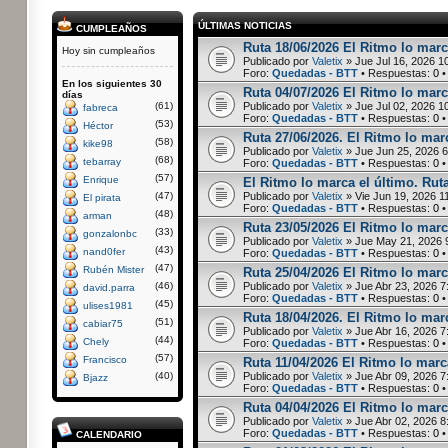
ÚLTIMAS NOTICIAS
CUMPLEAÑOS
Ruta 18/06/2026 El Ritmo lo marc
Hoy sin cumpleaños
Publicado por
Valetix
» Jue Jul 16, 2026 1
Foro:
Quedadas - BTT
• Respuestas:
0
•
En los siguientes 30
Ruta 04/07/2026 El Ritmo lo marc
días
(61)
Publicado por
Valetix
» Jue Jul 02, 2026 1
fabreca
Foro:
Quedadas - BTT
• Respuestas:
0
•
(53)
Héctor
Ruta 27/06/2026. El Ritmo lo marc
(58)
kike98
Publicado por
Valetix
» Jue Jun 25, 2026 
(68)
tebarray
Foro:
Quedadas - BTT
• Respuestas:
0
•
(57)
Enrique
El Ritmo lo marca el último. Rut
(47)
Publicado por
Valetix
» Vie Jun 19, 2026 1
El pirata
Foro:
Quedadas - BTT
• Respuestas:
0
•
(48)
arman
Ruta 23/05/2026 El Ritmo lo marc
(33)
gonzalonbc
Publicado por
Valetix
» Jue May 21, 2026 
(43)
nand0fer
Foro:
Quedadas - BTT
• Respuestas:
0
•
(47)
Rubén Mister
Ruta 25/04/2026 El Ritmo lo marca
(46)
Publicado por
Valetix
» Jue Abr 23, 2026 7
david.parra
Foro:
Quedadas - BTT
• Respuestas:
0
•
(45)
ulises1981
Ruta 18/04/2026. El Ritmo lo marc
(51)
cabiar75
Publicado por
Valetix
» Jue Abr 16, 2026 7
(44)
Chely
Foro:
Quedadas - BTT
• Respuestas:
0
•
(57)
Francisco
Ruta 11/04/2026 El Ritmo lo marca
(40)
Publicado por
Valetix
» Jue Abr 09, 2026 7
Bjazz
Foro:
Quedadas - BTT
• Respuestas:
0
•
Ruta 04/04/2026 El Ritmo lo marc
Publicado por
Valetix
» Jue Abr 02, 2026 8
Foro:
Quedadas - BTT
• Respuestas:
0
•
CALENDARIO