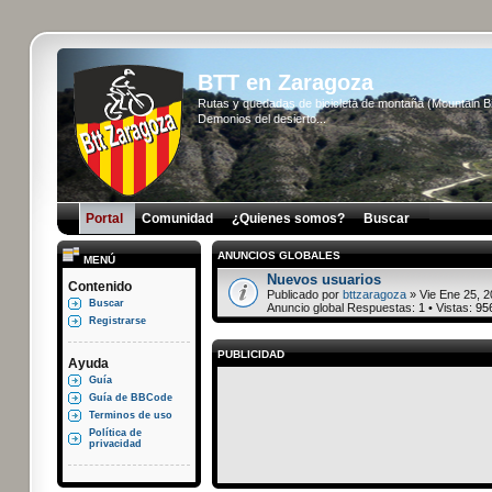
BTT en Zaragoza
Rutas y quedadas de bicicleta de montaña (Mountain 
Demonios del desierto...
Portal
Comunidad
¿Quienes somos?
Buscar
ANUNCIOS GLOBALES
MENÚ
Nuevos usuarios
Contenido
Publicado por
bttzaragoza
» Vie Ene 25, 2
Buscar
Anuncio global Respuestas:
1
• Vistas:
95
Registrarse
PUBLICIDAD
Ayuda
Guía
Guía de BBCode
Terminos de uso
Política de
privacidad