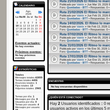
Ruta 21/03/2026 El Ritmo lo marc
Publicado por
Valetix
» Jue Mar 19, 2026 
CALENDARIO
Foro:
Quedadas - BTT
• Respuestas:
0
•
Ago.
Ruta 21/02/2026 El Ritmo lo marc
2026
Publicado por
Valetix
» Jue Feb 19, 2026 
Lu
Ma
Mi
Ju
vi
Sa
Do
Foro:
Quedadas - BTT
• Respuestas:
0
•
1
2
3
4
5
6
7
8
9
Ruta 14/02/2026. El Ritmo lo marc
10
11
12
13
14
15
16
Publicado por
Valetix
» Vie Feb 13, 2026 1
17
18
19
20
21
22
23
Foro:
Quedadas - BTT
• Respuestas:
0
•
24
25
26
27
28
29
30
Ruta 07/02/2026 El Ritmo lo marc
31
Publicado por
Valetix
» Jue Feb 05, 2026 
Foro:
Quedadas - BTT
• Respuestas:
0
•
Eventos actuales:
Ruta 31/01/2026 El Ritmo lo marca
No hay eventos
Publicado por
Valetix
» Vie Ene 30, 2026 1
Foro:
Quedadas - BTT
• Respuestas:
0
•
Próximos eventos:
No hay próximos
Ruta 17/01/2026 El Ritmo lo marc
eventos
Publicado por
Valetix
» Jue Ene 15, 2026 
Foro:
Quedadas - BTT
• Respuestas:
0
•
ESTADÍSTICAS
Totales
Mensajes totales
42855
Temas totales
4406
ENCUESTAS
Anuncios totales:
1
Fijos totales:
13
No hay encuestas disponibles
Adjuntos totales:
2965
Temas por día:
1
¿QUIÉN ESTÁ CONECTADO?
Mensajes por día:
8
Usuarios por día:
0
Hay
2
Usuarios identificados :: 0 r
Temas por usuario:
4
Mensajes por usuario:
usuarios activos en los últimos 5 
38