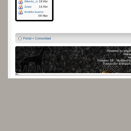
Alberto_rc
19 Abr
Justo
14 Abr
Andrés bueno
09 Mar
Powered by
Board3
Portal
»
Comunidad
Powered by
php
Strea
sp
Prosilver SE - Modified 
Traducción al españ