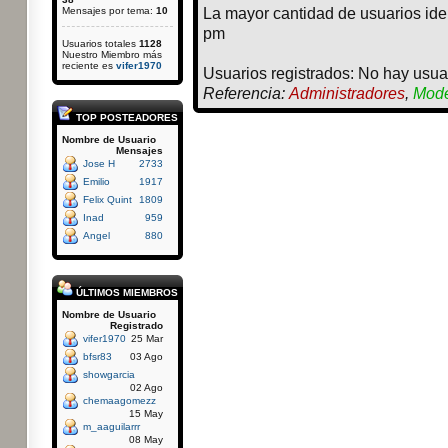
Mensajes por tema:
10
La mayor cantidad de usuarios ide
pm
Usuarios totales
1128
Nuestro Miembro más
reciente es
vifer1970
Usuarios registrados: No hay usuar
Referencia:
Administradores
,
Mode
TOP POSTEADORES
Nombre de Usuario
Mensajes
Jose H
2733
Emilio
1917
Felix Quint
1809
Inad
959
Angel
880
ÚLTIMOS MIEMBROS
Nombre de Usuario
Registrado
vifer1970
25 Mar
bfsr83
03 Ago
showgarcia
02 Ago
chemaagomezz
15 May
m_aaguilarrr
08 May