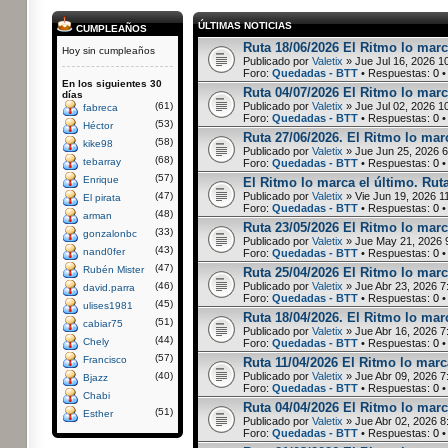
ÚLTIMAS NOTICIAS
CUMPLEAÑOS
Ruta 18/06/2026 El Ritmo lo marc
Hoy sin cumpleaños
Publicado por
Valetix
» Jue Jul 16, 2026 1
Foro:
Quedadas - BTT
• Respuestas:
0
•
En los siguientes 30
Ruta 04/07/2026 El Ritmo lo marc
días
(61)
Publicado por
Valetix
» Jue Jul 02, 2026 1
fabreca
Foro:
Quedadas - BTT
• Respuestas:
0
•
(53)
Héctor
Ruta 27/06/2026. El Ritmo lo marc
(58)
kike98
Publicado por
Valetix
» Jue Jun 25, 2026 
(68)
tebarray
Foro:
Quedadas - BTT
• Respuestas:
0
•
(57)
Enrique
El Ritmo lo marca el último. Rut
(47)
Publicado por
Valetix
» Vie Jun 19, 2026 1
El pirata
Foro:
Quedadas - BTT
• Respuestas:
0
•
(48)
arman
Ruta 23/05/2026 El Ritmo lo marc
(33)
gonzalonbc
Publicado por
Valetix
» Jue May 21, 2026 
(43)
nand0fer
Foro:
Quedadas - BTT
• Respuestas:
0
•
(47)
Rubén Mister
Ruta 25/04/2026 El Ritmo lo marca
(46)
Publicado por
Valetix
» Jue Abr 23, 2026 7
david.parra
Foro:
Quedadas - BTT
• Respuestas:
0
•
(45)
ulises1981
Ruta 18/04/2026. El Ritmo lo marc
(51)
cabiar75
Publicado por
Valetix
» Jue Abr 16, 2026 7
(44)
Chely
Foro:
Quedadas - BTT
• Respuestas:
0
•
(57)
Francisco
Ruta 11/04/2026 El Ritmo lo marca
(40)
Publicado por
Valetix
» Jue Abr 09, 2026 7
Bjazz
Foro:
Quedadas - BTT
• Respuestas:
0
•
Chabi
Ruta 04/04/2026 El Ritmo lo marc
(51)
Esther
Publicado por
Valetix
» Jue Abr 02, 2026 8
Foro:
Quedadas - BTT
• Respuestas:
0
•